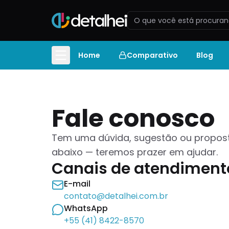
Home
Comparativo
Blog
Fale conosco
Tem uma dúvida, sugestão ou propost
abaixo — teremos prazer em ajudar.
Canais de atendiment
E-mail
contato@detalhei.com.br
WhatsApp
+55 (41) 8422-8570