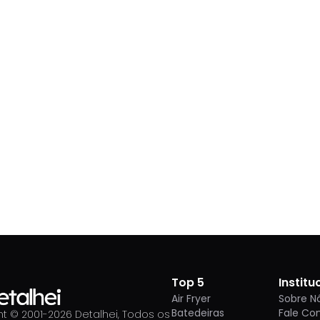
Top 5
Institu
Air Fryer
Sobre N
Batedeiras
Fale Co
t © 2001-
2026
Detalhei, Todos os