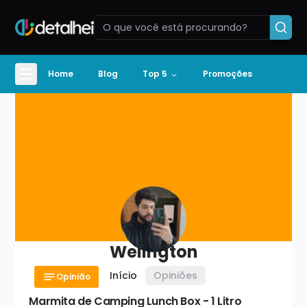
Home
Blog
Top 5
Promoções
Perfil de
Welington
Welington
Início
Opiniões
Opinião
Marmita de Camping Lunch Box - 1 Litro