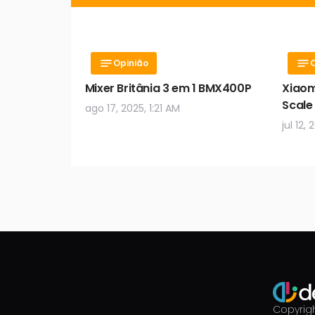
Opinião
Mixer Britânia 3 em 1 BMX400P
Xiaom
Scale
ago 17, 2025, 1:21 AM
jul 12,
Copyrigh