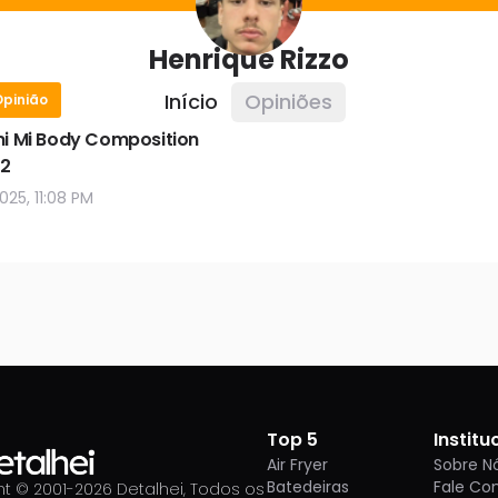
Henrique Rizzo
Início
Opiniões
Opinião
i Mi Body Composition
 2
 2025, 11:08 PM
Top 5
Institu
Air Fryer
Sobre N
Batedeiras
Fale Co
t © 2001-
2026
Detalhei, Todos os