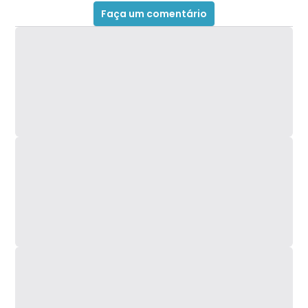
No topo o acabamento ficou melhor, e a escolha
Faça um comentário
de deixar essa área com plástico fosco foi um bom
caminho. Os cantos no topo são chanfrados; é sutil
mas agradou.
As laterais tem marcas estranhas. Parece que
foram marcadas por um braço robótico na linha
de produção quando movendo as peças plásticas
quentes. São duas marcas em cada lado,
presentes em lados opostos.