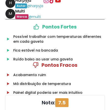
Harpyja
H
@
harpyja
Autor
Multi
M
@
multi
Marca
Pontos Fortes
Possível trabalhar com temperaturas diferentes
em cada gaveta
Fica estável na bancada
Ruído baixo ao usar uma gaveta
Pontos Fracos
Acabamento ruim
Má distribuição de temperatura
Painel digital poderia ser mais intuitivo
Nota:
7.5