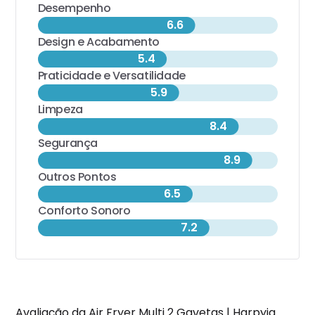
Desempenho
6.6
Design e Acabamento
5.4
Praticidade e Versatilidade
5.9
Limpeza
8.4
Segurança
8.9
Outros Pontos
6.5
Conforto Sonoro
7.2
Avaliação da Air Fryer Multi 2 Gavetas | Harpyja