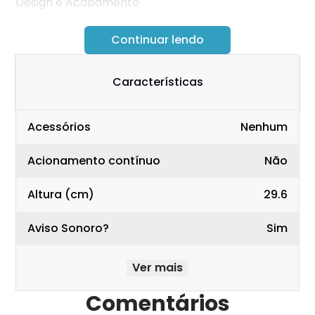
Design e Acabamento
A unidade é quase inteira preta com plástico
Continuar lendo
lustroso na frente e laterais. As junções das peças
deixam a desejar e há várias deformações no
Características
plástico. Na frente tem um detalhe cromado
grande, mas o acabamento da pintura não ficou
bom, parece um material poroso.
Acessórios
Nenhum
Acionamento contínuo
Não
Altura (cm)
29.6
Aviso Sonoro?
Sim
Ver mais
Comentários