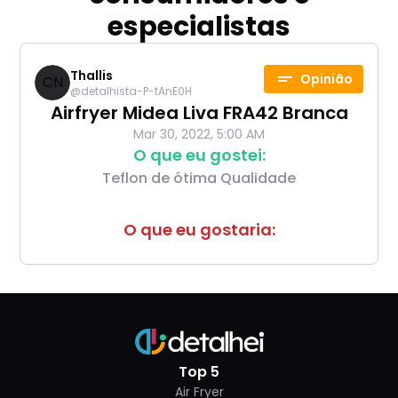
especialistas
Thallis
Opinião
CN
@
detalhista-P-tAnE0H
Airfryer Midea Liva FRA42 Branca
Mar 30, 2022, 5:00 AM
O que eu gostei:
Teflon de ótima Qualidade
O que eu gostaria:
Top 5
Air Fryer