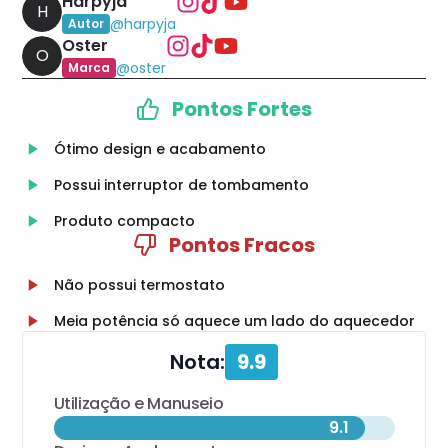
Harpyja
H
@
harpyja
Autor
Oster
O
@
oster
Marca
Pontos Fortes
Ótimo design e acabamento
Possui interruptor de tombamento
Produto compacto
Pontos Fracos
Não possui termostato
Meia potência só aquece um lado do aquecedor
Nota:
9.9
Utilização e Manuseio
9.1