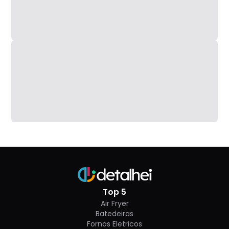
A face inferior guarda 4 pés em EVA, além do
interruptor de tombamento (responsável por
desligar o produto em caso de quedas) e 4
parafusos.
Top 5
Air Fryer
Batedeiras
Fornos Eletricos