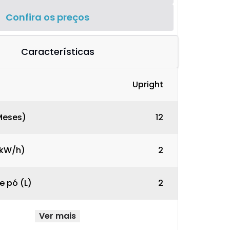
Confira os preços
Características
Upright
Meses)
12
kW/h)
2
 pó (L)
2
Ver mais