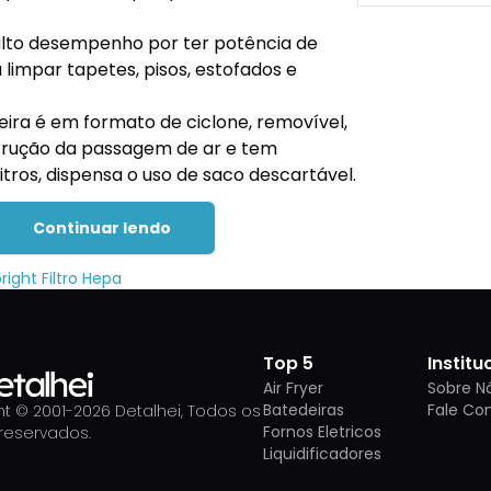
alto desempenho por ter potência de
 limpar tapetes, pisos, estofados e
ira é em formato de ciclone, removível,
strução da passagem de ar e tem
itros, dispensa o uso de saco descartável.
Continuar lendo
right Filtro Hepa
Top 5
Institu
Air Fryer
Sobre N
Batedeiras
Fale Co
t © 2001-
2026
Detalhei, Todos os
Fornos Eletricos
 reservados.
Liquidificadores