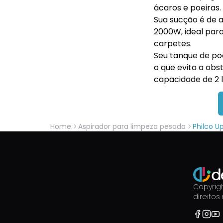
ácaros e poeiras.
Sua sucção é de 
2000W, ideal para
carpetes.
Seu tanque de poe
o que evita a ob
capacidade de 2 l
Home
Aspirador para limpeza pesada
Philco Up
Copyrigh
direitos