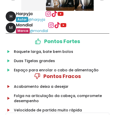
Harpyja
H
@
harpyja
Autor
Mondial
M
@
mondial
Marca
Pontos Fortes
Raquete larga, bate bem bolos
Duas Tigelas grandes
Espaço para enrolar o cabo de alimentação
Pontos Fracos
Acabamento deixa a desejar
Folga na articulação da cabeça, compromete
desempenho
Velocidade de partida muito rápida