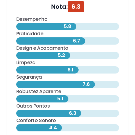
Nota:
6.3
Desempenho
5.8
Praticidade
6.7
Design e Acabamento
5.2
Limpeza
6.1
Segurança
7.6
Robustez Aparente
5.1
Outros Pontos
6.3
Conforto Sonoro
4.4