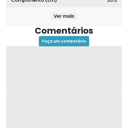
Comprimento (cm)
35.5
Ver mais
Comentários
Faça um comentário
Design e Acabamento
Olhando a distância a planetária Mondial está bem
atraente, com uma chapa de inox grande no topo
e a logo pintada no centro. A vista de frente com o
aparador encaixado na tigela de inox traz uma
imagem de um produto robusto.