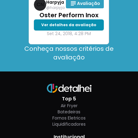
Harpyja
Avaliação
CN
@
harpyja
Oster Perform Inox
Ver detalhes da avaliação
Set 24, 2018, 4:28 PM
Conheça nossos critérios de
avaliação
Top 5
Air Fryer
Batedeiras
Fornos Eletricos
Liquidificadores
Institucional