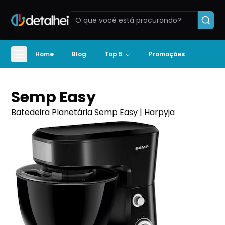
Home
Blog
Top 5
Promoções
Semp Easy
Batedeira Planetária Semp Easy | Harpyja