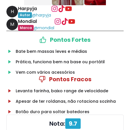
Harpyja
H
@
harpyja
Autor
Mondial
M
@
mondial
Marca
Pontos Fortes
Bate bem massas leves e médias
Prática, funciona bem na base ou portátil
Vem com vários acessórios
Pontos Fracos
Levanta farinha, baixo range de velocidade
Apesar de ter roldanas, não rotaciona sozinha
Botão duro para soltar batedores
Nota:
9.7