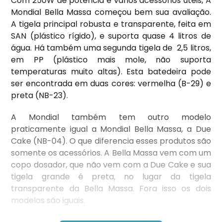
Com 250W de potência e vários acessórios úteis, A
Mondial Bella Massa começou bem sua avaliação.
A tigela principal robusta e transparente, feita em
SAN (plástico rígido), e suporta quase 4 litros de
água. Há também uma segunda tigela de 2,5 litros,
em PP (plástico mais mole, não suporta
temperaturas muito altas). Esta batedeira pode
ser encontrada em duas cores: vermelha (B-29) e
preta (NB-23).
A Mondial também tem outro modelo
praticamente igual a Mondial Bella Massa, a Due
Cake (NB-04). O que diferencia esses produtos são
somente os acessórios. A Bella Massa vem com um
copo dosador, que não vem com a Due Cake e sua
tigela grande é preta, no lugar da tigela
transparente da Bella Massa. Fora isso os dois
modelos são iguais.