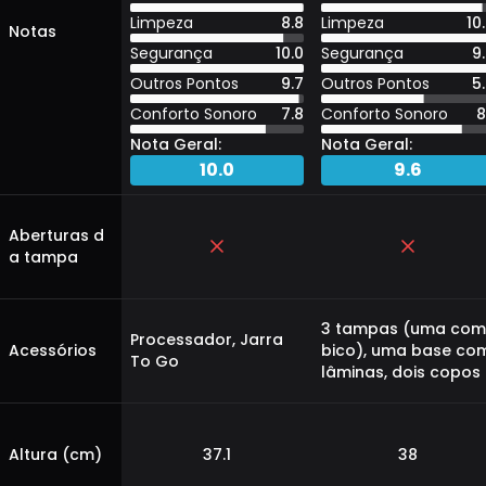
Limpeza
8.8
Limpeza
10
Notas
Segurança
10.0
Segurança
9
Outros Pontos
9.7
Outros Pontos
5
Conforto Sonoro
7.8
Conforto Sonoro
8
Nota Geral:
Nota Geral:
10.0
9.6
Aberturas d
a tampa
3 tampas (uma com
Processador, Jarra
Acessórios
bico), uma base co
To Go
lâminas, dois copos
Altura (cm)
37.1
38