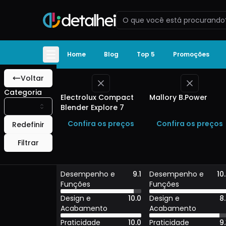
Liquidificador Pessoal
Compare os produtos da categoria $
: comparativo de produtos
Liquidificador Pesso
Home
Blog
Top 5
Promoções
Voltar
Categoria
Electrolux Compact
Mallory B.Power
Blender Explore 7
Confira os preços
Confira os preços
Redefinir
Filtrar
Desempenho e
9.1
Desempenho e
10
Funções
Funções
Design e
10.0
Design e
8
Acabamento
Acabamento
Praticidade
10.0
Praticidade
9