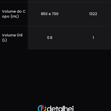
Volume do C
850 e 700
1322
opo (mL)
Volume Útil
0.9
1
(L)