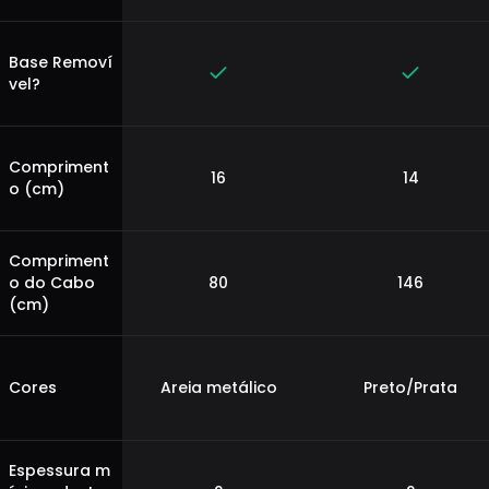
Base Removí
vel?
Compriment
16
14
o (cm)
Compriment
o do Cabo
80
146
(cm)
Cores
Areia metálico
Preto/Prata
Espessura m