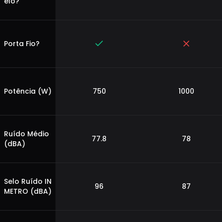
elo?
Porta Fio?
Potência (W)
750
1000
Ruído Médio
77.8
78
(dBA)
Selo Ruído IN
96
87
METRO (dBA)