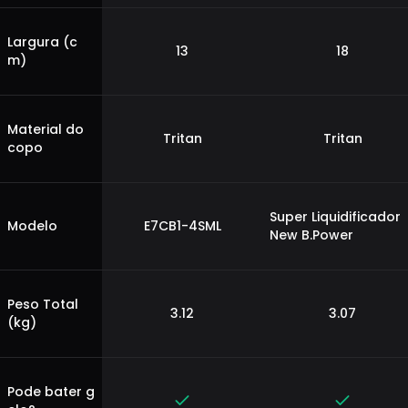
Largura (c
13
18
m)
Material do
Tritan
Tritan
copo
Super Liquidificador
Modelo
E7CB1-4SML
New B.Power
Peso Total
3.12
3.07
(kg)
Pode bater g