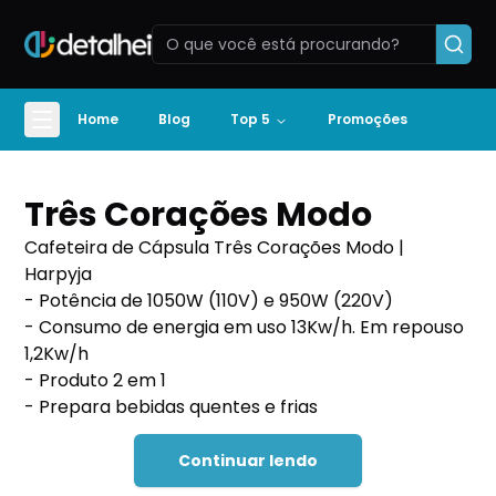
Home
Blog
Top 5
Promoções
Três Corações Modo
Cafeteira de Cápsula Três Corações Modo |
Harpyja
- Potência de 1050W (110V) e 950W (220V)
- Consumo de energia em uso 13Kw/h. Em repouso
1,2Kw/h
- Produto 2 em 1
- Prepara bebidas quentes e frias
Continuar lendo