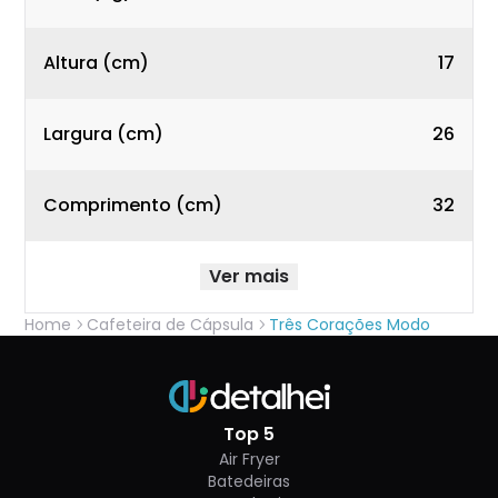
Altura (cm)
17
Largura (cm)
26
Comprimento (cm)
32
Ver mais
Home
Cafeteira de Cápsula
Três Corações Modo
Top 5
Air Fryer
Batedeiras