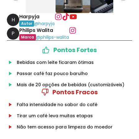
Harpyja
H
@
harpyja
Autor
Philips Walita
P
@
philips-walita
Marca
Pontos Fortes
Bebidas com leite ficaram ótimas
Passar café faz pouco barulho
Mais de 20 opções de bebidas (customizáveis)
Pontos Fracos
Falta intensidade no sabor do café
Tirar um café leva muitas etapas
Não tem acesso para limpeza do moedor