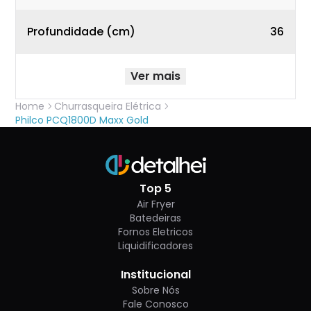
Profundidade (cm)
36
Ver mais
Home
Churrasqueira Elétrica
Philco PCQ1800D Maxx Gold
Top 5
Air Fryer
Batedeiras
Fornos Eletricos
Liquidificadores
Institucional
Sobre Nós
Fale Conosco