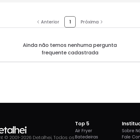
Anterior
1
Próxima
Ainda não temos nenhuma pergunta
frequente cadastrada
Top 5
Institu
Air Fryer
Sobre N
Batedeiras
Fale Co
t © 2001-
2026
Detalhei, Todos os