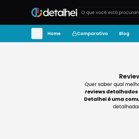
Home
Comparativo
Blog
Revie
Quer saber qual melho
reviews detalhados 
Detalhei é uma comu
detalhada