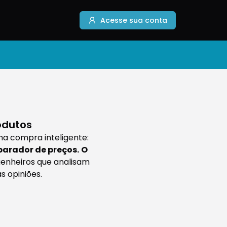
Acesse sua conta
odutos
ma compra inteligente:
parador de preços.
O
genheiros que analisam
 opiniões.