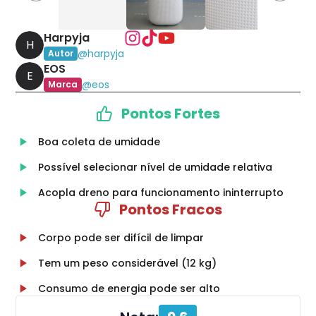
Harpyja
H
@
harpyja
Autor
EOS
E
@
eos
Marca
Pontos Fortes
Boa coleta de umidade
Possível selecionar nível de umidade relativa
Acopla dreno para funcionamento ininterrupto
Pontos Fracos
Corpo pode ser difícil de limpar
Tem um peso considerável (12 kg)
Consumo de energia pode ser alto