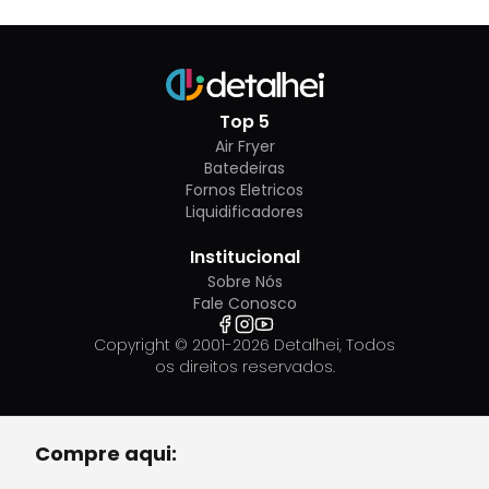
atenção.
Top 5
Air Fryer
Batedeiras
Fornos Eletricos
Liquidificadores
Institucional
Sobre Nós
Fale Conosco
A estrutura toda é em plástico rígido,
Copyright © 2001-
2026
Detalhei, Todos
provavelmente ABS. Não há deformações
os direitos reservados.
significativas no corpo e as junções e encaixes são
de ótima qualidade.
Compre aqui:
Na parte traseira, há uma tampa com furos no