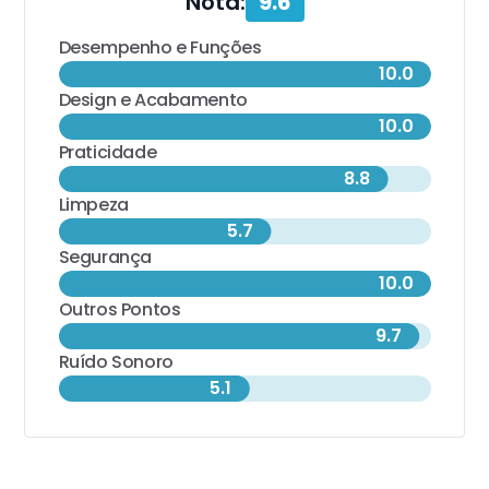
Nota:
9.6
Desempenho e Funções
10.0
Design e Acabamento
10.0
Praticidade
8.8
Limpeza
5.7
Segurança
10.0
Outros Pontos
9.7
Ruído Sonoro
5.1