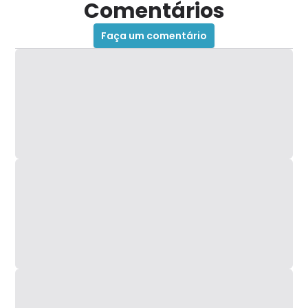
Comentários
Faça um comentário
À primeira vista, a única diferença significativa
entre eles é que o produto da Relax Medic possui
WiFi e o da EOS não. A diferença de valor é
significativa então se acharem interessante o
produto, talvez vale a pena pagar mais pela
conectividade.