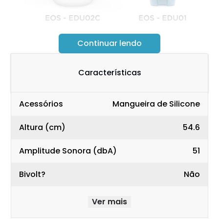
Por sinal, se está entrando nesse mundo agora,
Continuar lendo
vale ler nossa matéria sobre
porque usar
desumidificadores
e quais seus benefícios.
Características
Este é um desumidificador de ar por compressor.
No mercado não encontramos muitos
Acessórios
Mangueira de Silicone
concorrentes de tamanhos similares. Hoje com
esta proposta há o Desidrat 150, que avaliamos no
Altura (cm)
54.6
passado, e o Relax Medic. Tudo indica que a Relax
Medic e EOS estão trabalhando com o mesmo
Amplitude Sonora (dbA)
51
fornecedor, pois o design de ambos é idêntico.
Bivolt?
Não
Ver mais