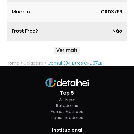
Modelo
CRD37EB
Frost Free?
Não
Ver mais
Home
Geladeira
Consul 334 Litros CRD37EB
Top 5
Air Fryer
Batedeiras
Fornos Eletricos
Liquidificadores
Institucional