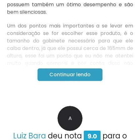
possuem também um ótimo desempenho e são
bem silenciosas.
Um dos pontos mais importantes a se levar em
consideração se for escolher esse produto, é o
tamanho do gabinete necessário para que ele
caiba dentro, já que ele possui cerca de 165mm de
altura, esse foi um ponto que eu não me atentei
muito quando comprei e por conta disso não
consegui fechar mais o gabinete até trocar pro
Continuar lendo
um maior. Outro ponto sobre o tamanho que
incomoda um pouco é o acesso aos outros
componente do PC, pois ele acaba cobrindo as
memorias e fincando muito próximo da placa de
vídeo dificultando bastante a remoção desses
componentes.
A
A construção geral é ótima essa versão em
Luiz Bara
deu nota
para o
9.0
especifico vem pintada de preto, e passa a