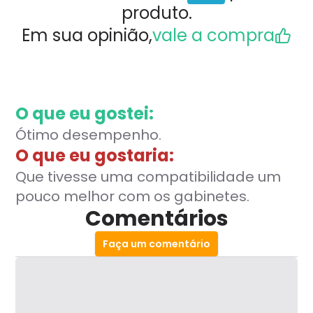
produto.
sensação de ser um produto premium já na caixa,
ele acompanha diverso tipos de encaixe para
Em sua opinião,
vale a compra
varias placas mãe junto com a maioria das
ferramentas necessárias para instalação incluindo
a pasta térmica. Além disso a Noctua oferece 6
anos de garantia.
O que eu gostei:
Ótimo desempenho.
O que eu gostaria:
Que tivesse uma compatibilidade um
pouco melhor com os gabinetes.
Comentários
Faça um comentário