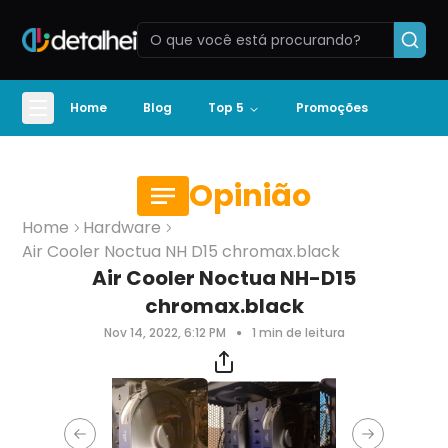
Home
Blog
Top 5
Promoções
Opinião
Home
Hardware
Air Cooler Noctua NH D15 chromax.black
Air Cooler Noctua NH-D15
chromax.black
Nov 14, 2022, 6:12 PM
1
min de leitura
Previous slide
Next slide