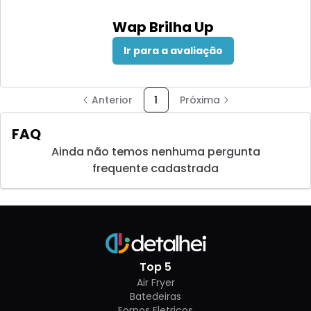
Wap Brilha Up
Ir para a avaliação
Anterior
1
Próxima
FAQ
Ainda não temos nenhuma pergunta
frequente cadastrada
Top 5
Air Fryer
Batedeiras
Fornos Eletricos