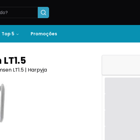
Top 5
Promoções
LT1.5
msen LT1.5 | Harpyja