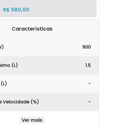
R$ 580,00
Características
W)
900
imo (L)
1.5
 (L)
-
e Velocidade (%)
-
Ver mais