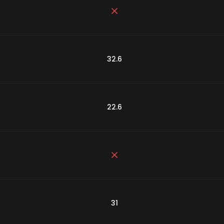
32.6
22.6
31