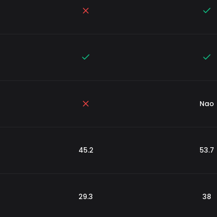
Nao
45.2
53.7
29.3
38