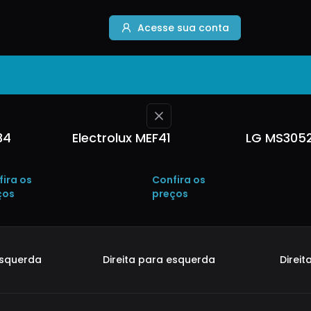
Acesse sua conta
34
Electrolux MEF41
LG MS305
fira os
Confira os
ços
preços
esquerda
Direita para esquerda
Direi