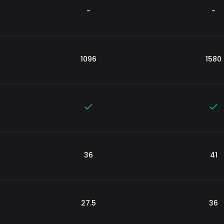
-
-
1096
1580
36
41
27.5
36