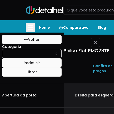
Micro-ondas
Compare os produtos da categoria $
: comparativo de produtos
Micro-ondas
e desc
Home
Comparativo
Blog
Voltar
Categoria
Philco Flat PMO28TF
Redefinir
Confira os
preços
Filtrar
Abertura da porta
Direita para esquer