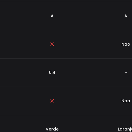
A
A
Nao
0.4
-
Nao
Verde
Laranj