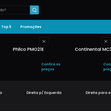
ubra qual é melhor para você
Top 5
Promoções
Philco PMO21E
Continental MC
Confira os
Con
preços
pre
da
Direita p/ Esquerda
Direita para 