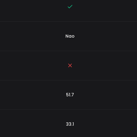
Nao
51.7
33.1