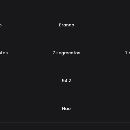
o
Branco
ntos
7 segmentos
7
54.2
Nao