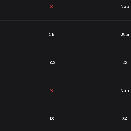
Nao
26
29.5
18.2
22
Nao
18
34