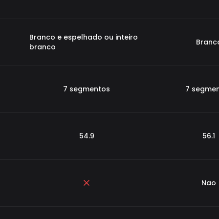
Branco e espelhado ou inteiro
Branc
branco
7 segmentos
7 segme
54.9
56.1
Nao