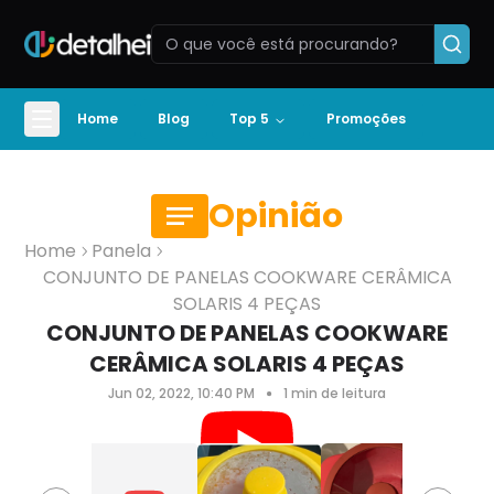
Home
Blog
Top 5
Promoções
Opinião
Home
Panela
CONJUNTO DE PANELAS COOKWARE CERÂMICA
SOLARIS 4 PEÇAS
CONJUNTO DE PANELAS COOKWARE
CERÂMICA SOLARIS 4 PEÇAS
Jun 02, 2022, 10:40 PM
1
min de leitura