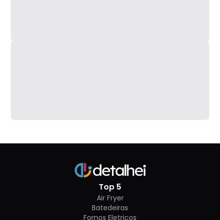
jogabilidade de Munchkin, mas também seu nome.
Apesar de ser pouco lembrado hoje em dia,
Munchkin era um xingamento para jogadores de
RPG que só se importavam em matar monstros.
Se você jogava um RPG estilo
dungeon delver
tudo
bem, mas esse tipo de comportamento não era
tão bem visto em grupos com um foco mais
narrativo.
No jogo de cartas Munchkin, por outro lado, passar
a perna nos seus amigos para ser o mais forte é
essencial! Além de um bom teste de amizade...
Top 5
Air Fryer
Batedeiras
Fornos Eletricos