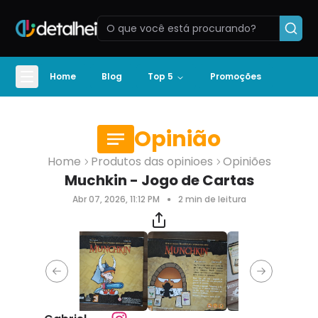
Home
Blog
Top 5
Promoções
Opinião
Home
Produtos das opinioes
Opiniões
Muchkin - Jogo de Cartas
Abr 07, 2026, 11:12 PM
2
min de leitura
Previous slide
Next slide