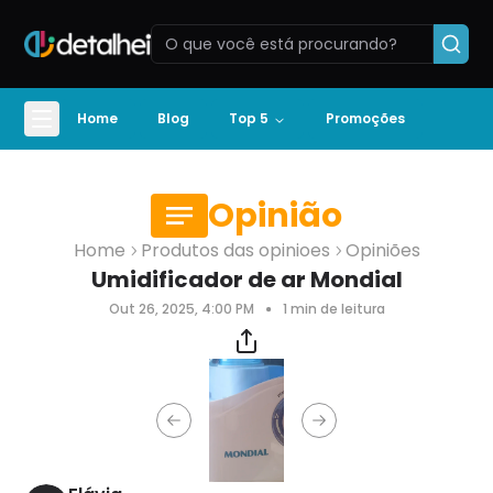
Home
Blog
Top 5
Promoções
Opinião
Home
Produtos das opinioes
Opiniões
Umidificador de ar Mondial
Out 26, 2025, 4:00 PM
1
min de leitura
Previous slide
Next slide