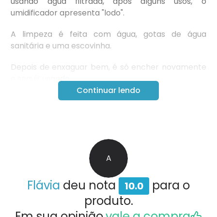
usando água filtrada, após alguns usos, o
umidificador apresenta "lodo".
A limpeza é feita com água, gotas de água
sanitária e uma escovinha.
Depois de enxaguar bem, é só encher novamente
e seguir usando.
Continuar lendo
Super aprovado por mim e minha família!
A
Flávia
deu nota
para o
10.0
produto.
Em sua opinião,
vale a compra