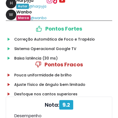
Harpyja
H
@
harpyja
Autor
Wanbo
W
@
wanbo
Marca
Pontos Fortes
Correção Automática de Foco e Trapézio
Sistema Operacional Google TV
Baixa latência (30 ms)
Pontos Fracos
Pouca uniformidade de brilho
Ajuste físico de ângulo bem limitado
Desfoque nos cantos superiores
Nota:
9.2
Desempenho