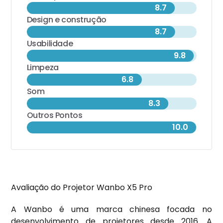
8.7
Design e construção
8.7
Usabilidade
9.8
Limpeza
6.8
Som
8.3
Outros Pontos
10.0
Avaliação do Projetor Wanbo X5 Pro
A Wanbo é uma marca chinesa focada no
desenvolvimento de projetores desde 2016. A