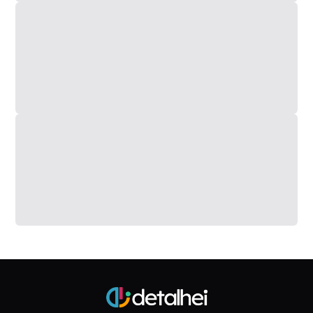
No geral o acabamento da unidade é bom. O
encontro das peças é ótimo, sem deformações
nos plásticos. O acrílico da área frontal até parece
um vidro sem deformações até mesmo quando
rebatendo a luz sobre ele.
O Wanbo X5 Pro é maior do que grande parte dos
projetores já testados nessa faixa de preço. com