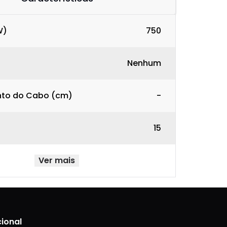
W)
750
Nenhum
to do Cabo (cm)
-
)
15
Ver mais
cional