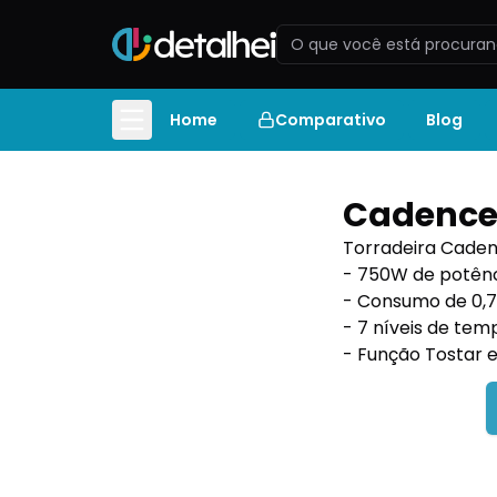
Home
Comparativo
Blog
Cadence 
Torradeira Cadenc
- 750W de potên
- Consumo de 0,
- 7 níveis de te
- Função Tostar 