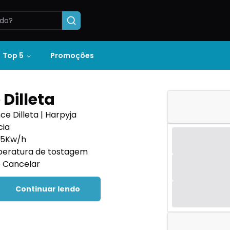
Top 5
Promoções
Dilleta
e Dilleta | Harpyja
cia
75Kw/h
mperatura de tostagem
e Cancelar
Continuar lendo