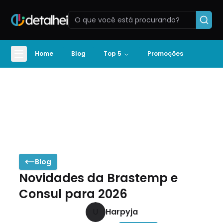
Home
Blog
Top 5
Promoções
Blog
Novidades da Brastemp e
Consul para 2026
U
Harpyja