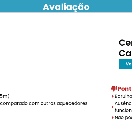
Avaliação
Ce
Ca
Ve
Pont
,5m)
Barulh
 (comparado com outros aquecedores
Ausênci
funcio
Não po