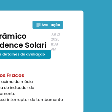
Avaliação
râmico
Jul 21,
2021,
dence Solari
11:38
AM
r detalhes da avaliação
os Fracos
o acima da média
a de indicador de
namento
ssui interruptor de tombamento