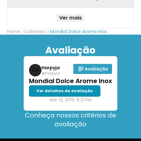
Ver mais
Home
Cafeteira
Mondial Dolce Arome Inox
Avaliação
Harpyja
Avaliação
CN
@
harpyja
Mondial Dolce Arome Inox
Ver detalhes da avaliação
Mar 12, 2019, 9:21 PM
Conheça nossos critérios de
avaliação