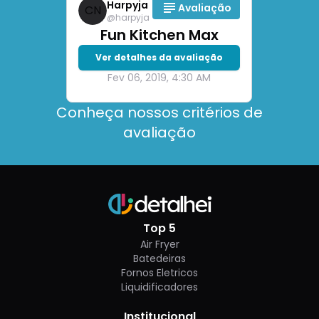
Harpyja
Avaliação
CN
@
harpyja
Fun Kitchen Max
Ver detalhes da avaliação
Fev 06, 2019, 4:30 AM
Conheça nossos critérios de
avaliação
Top 5
Air Fryer
Batedeiras
Fornos Eletricos
Liquidificadores
Institucional