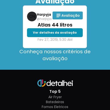
Avaliação
Harpyja
Avaliação
CN
@
harpyja
Atlas 44 litros
Ver detalhes da avaliação
Fev 27, 2019, 5:30 AM
Conheça nossos critérios de
avaliação
Top 5
Air Fryer
Batedeiras
Fornos Eletricos