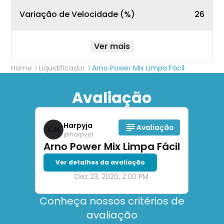
Variação de Velocidade (%)
26
Ver mais
Home
Liquidificador
Arno Power Mix Limpa Fácil
Avaliação
Harpyja
Avaliação
CN
@
harpyja
Arno Power Mix Limpa Fácil
Ver detalhes da avaliação
Dez 23, 2020, 2:00 PM
Conheça nossos critérios de
avaliação