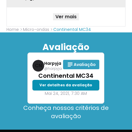
Ver mais
Home
Micro-ondas
Continental MC34
Avaliação
Harpyja
Avaliação
CN
@
harpyja
Continental MC34
Ver detalhes da avaliação
Mai 24, 2021, 7:30 AM
Conheça nossos critérios de
avaliação