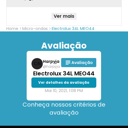
Ver mais
Home
Micro-ondas
Electrolux 34L MEO44
Avaliação
Harpyja
Avaliação
CN
@
harpyja
Electrolux 34L MEO44
Ver detalhes da avaliação
Mai 10, 2021, 1:08 PM
Conheça nossos critérios de
avaliação