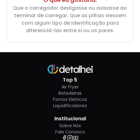
Que o carregador desligasse ou avisasse ao
terminar de carregar. Que as pilhas viessem
com algum tipo de identificação para
diferenciá-las entre si ou os pares.
Top 5
Air Fryer
Batedeiras
Fornos Eletricos
Liquidificadores
Institucional
Sobre Nós
Fale Conosco