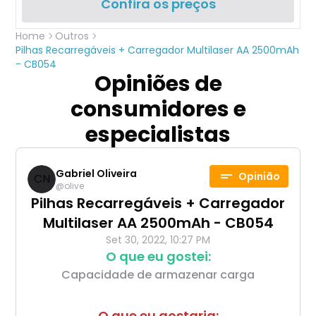
Confira os preços
Home
Outros
Pilhas Recarregáveis + Carregador Multilaser AA 2500mAh
- CB054
Opiniões de
consumidores e
especialistas
Gabriel Oliveira
Opinião
CN
@
olive
Pilhas Recarregáveis + Carregador
Multilaser AA 2500mAh - CB054
Set 30, 2022, 10:27 PM
O que eu gostei:
Capacidade de armazenar carga
O que eu gostaria: