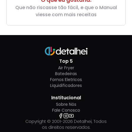
Que não riscasse tão fácil, e que o Manual
viesse com mais receitas
Top 5
Air Fryer
Batedeiras
Fornos Eletricos
Liquidificadores
Institucional
Sobre Nós
Fale Conosco
Copyright © 2001-
2026
Detalhei, Todos
os direitos reservados.