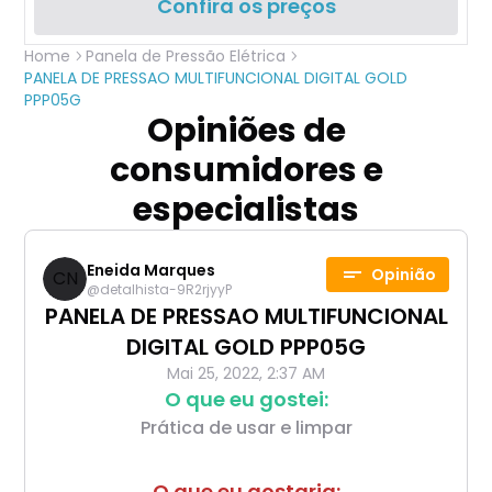
Confira os preços
Home
Panela de Pressão Elétrica
PANELA DE PRESSAO MULTIFUNCIONAL DIGITAL GOLD
PPP05G
Opiniões de
consumidores e
especialistas
Eneida Marques
Opinião
CN
@
detalhista-9R2rjyyP
PANELA DE PRESSAO MULTIFUNCIONAL
DIGITAL GOLD PPP05G
Mai 25, 2022, 2:37 AM
O que eu gostei:
Prática de usar e limpar
O que eu gostaria: