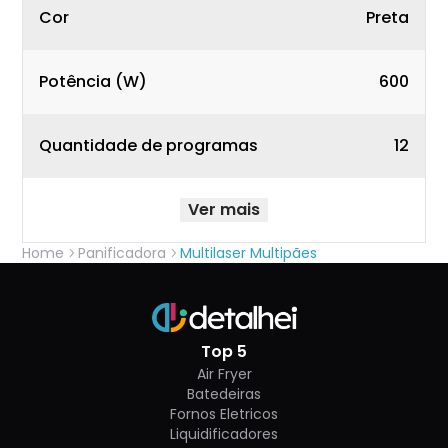
Cor
Preta
Potência (W)
600
Quantidade de programas
12
Ver mais
Home
Panificadora
Multilaser Multipães
Top 5
Air Fryer
Batedeiras
Fornos Eletricos
Liquidificadores