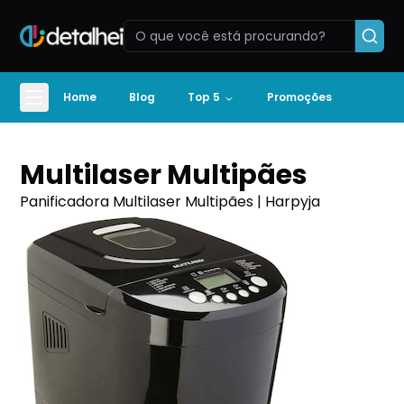
Home
Blog
Top 5
Promoções
Multilaser Multipães
Panificadora Multilaser Multipães | Harpyja