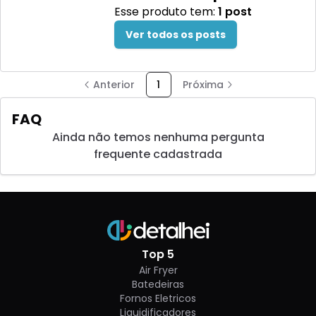
Esse produto tem:
1
post
Ver todos os posts
Anterior
1
Próxima
FAQ
Ainda não temos nenhuma pergunta
frequente cadastrada
Top 5
Air Fryer
Batedeiras
Fornos Eletricos
Liquidificadores