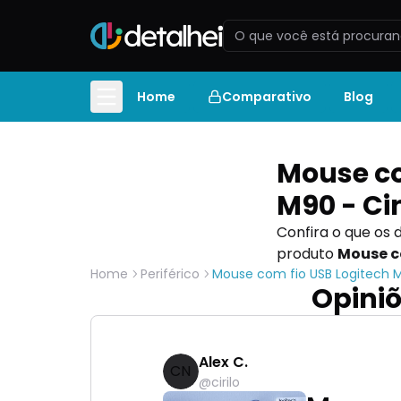
Home
Comparativo
Blog
Mouse co
M90 - Ci
Confira o que os 
produto
Mouse c
Home
Periférico
Mouse com fio USB Logitech 
Opiniõ
Alex C.
CN
@
cirilo