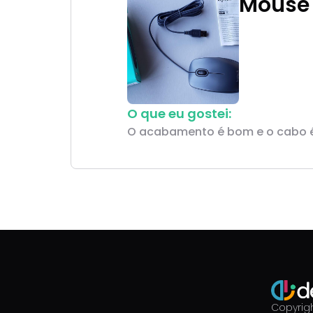
Mouse 
O que eu gostei:
O acabamento é bom e o cabo 
Copyrigh