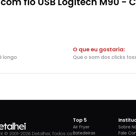
com fio USB Logitech M90 - C
O que eu gostaria:
é longo
Que o som dos clicks fos
Top 5
Institu
Air Fryer
Sobre N
Batedeiras
Fale Co
t © 2001-
2026
Detalhei, Todos os