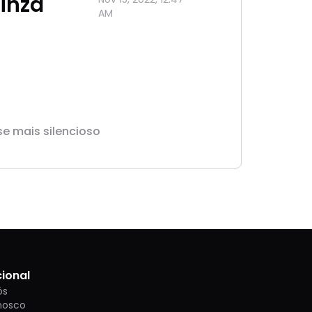
inza
AM
se mais silencioso
cional
ós
nosco