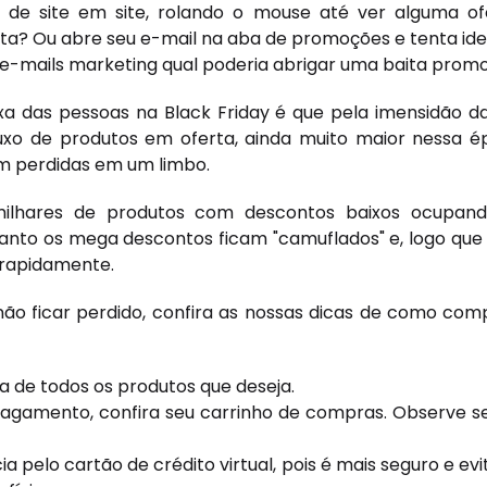
o de site em site, rolando o mouse até ver alguma of
a? Ou abre seu e-mail na aba de promoções e tenta iden
e-mails marketing qual poderia abrigar uma baita prom
xa das pessoas na Black Friday é que pela imensidão da
uxo de produtos em oferta, ainda muito maior nessa 
m perdidas em um limbo.
 milhares de produtos com descontos baixos ocupando
quanto os mega descontos ficam "camuflados" e, logo que
rapidamente.
não ficar perdido, confira as nossas dicas de como com
a de todos os produtos que deseja.
agamento, confira seu carrinho de compras. Observe se
a pelo cartão de crédito virtual, pois é mais seguro e e