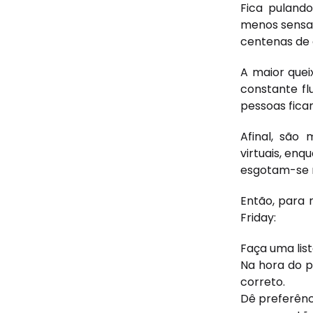
Fica puland
menos sensat
centenas de 
A maior quei
constante fl
pessoas fica
Afinal, são
virtuais, en
esgotam-se 
Então, para 
Friday:
Faça uma list
Na hora do p
correto.
Dê preferênci