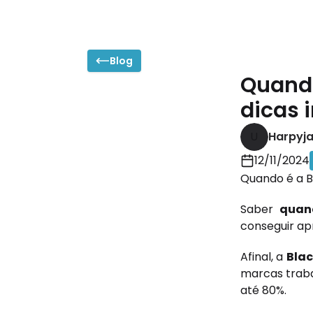
Blog
Quando
dicas 
U
Harpyj
12/11/2024
Quando é a B
Saber
quan
conseguir ap
Afinal, a
Blac
marcas trab
até 80%.