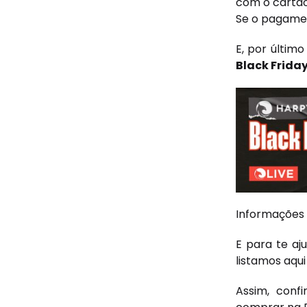
com o cartão 
Se o pagament
E, por últi
Black Frida
Informações 
E para te aj
listamos aqu
Assim, conf