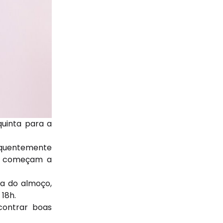
uinta para a
equentemente
as começam a
ra do almoço,
18h.
contrar boas