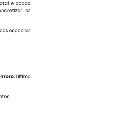
natal e acaba
oncretizar as
cas especiais
embro
, última
ntos.