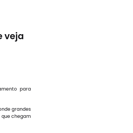
e veja
jamento para
 onde grandes
s que chegam