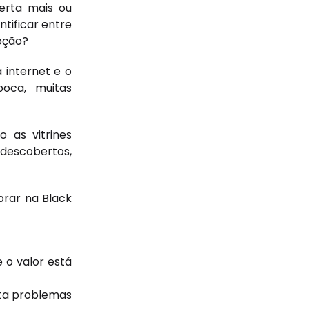
erta mais ou
tificar entre
oção?
 internet e o
época, muitas
 as vitrines
 descobertos,
prar na Black
 o valor está
vita problemas