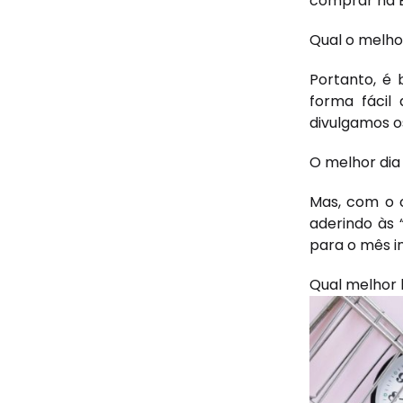
comprar na B
Qual o melho
Portanto, é
forma fácil
divulgamos o
O melhor dia
Mas, com o c
aderindo às 
para o mês in
Qual melhor 