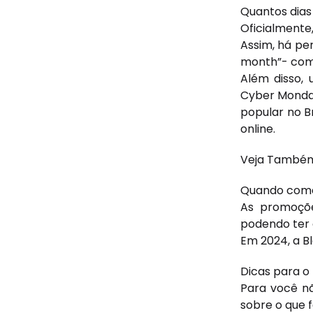
Quantos dias 
Oficialmente,
Assim, há pe
month”- com
Além disso,
Cyber Monday
popular no 
online.
Veja Também
Quando come
As promoçõe
podendo ter o
Em 2024, a B
Dicas para o 
Para você nã
sobre o que f