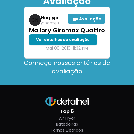
Avaliação
Harpyja
Avaliação
CN
@
harpyja
Mallory Giromax Quattro
Ver detalhes da avaliação
Mai 08, 2019, 11:32 PM
Conheça nossos critérios de
avaliação
Top 5
Air Fryer
Batedeiras
Fornos Eletricos