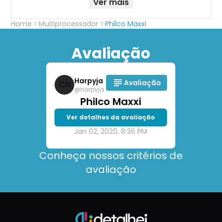
Ver mais
Home
Multiprocessador
Philco Maxxi
Avaliação
Harpyja
Avaliação
CN
@
harpyja
Philco Maxxi
Ver detalhes da avaliação
Jan 02, 2020, 8:36 PM
Conheça nossos critérios de
avaliação