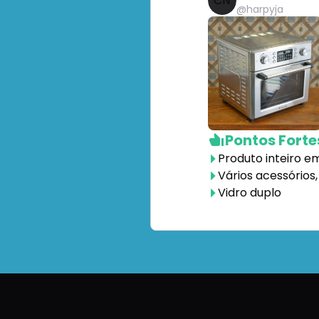
CN
@
harpyja
Pontos Forte
Produto inteiro 
Vários acessórios,
Vidro duplo