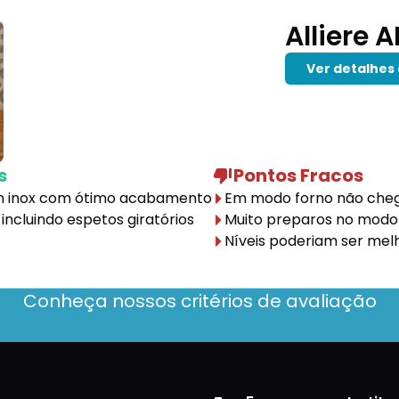
Alliere 
Ver detalhes
s
Pontos Fracos
em inox com ótimo acabamento
Em modo forno não cheg
 incluindo espetos giratórios
Muito preparos no modo
Níveis poderiam ser melh
Conheça nossos critérios de avaliação