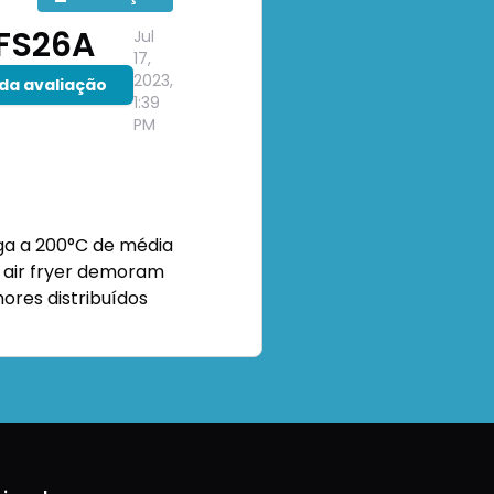
AFS26A
Jul
17,
2023,
 da avaliação
1:39
PM
a a 200°C de média
 air fryer demoram
ores distribuídos