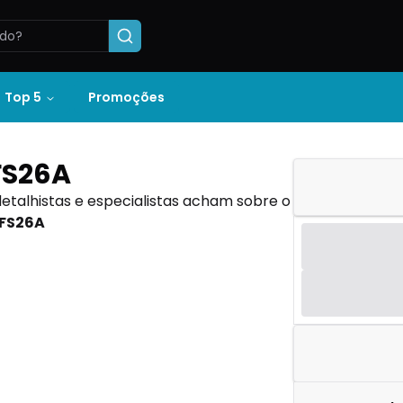
Top 5
Promoções
AFS26A
detalhistas e especialistas acham sobre o
AFS26A