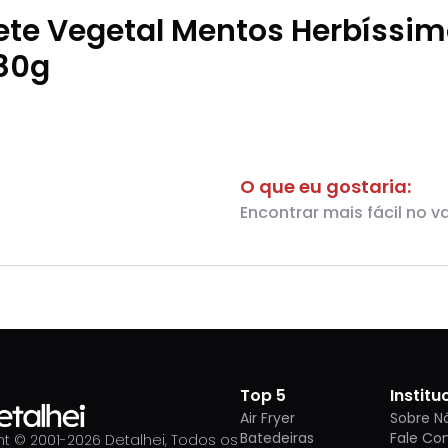
te Vegetal Mentos Herbíssi
80g
O que eu gostaria:
Encontrar mais fácil no v
Top 5
Institu
Air Fryer
Sobre N
Batedeiras
Fale Co
t © 2001-
2026
Detalhei, Todos os