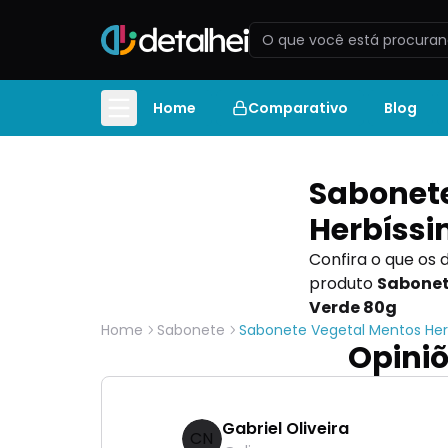
Home
Comparativo
Blog
Sabonete
Herbíss
Confira o que os 
produto
Sabonet
Verde 80g
Home
Sabonete
Sabonete Vegetal Mentos He
Opiniõ
Gabriel Oliveira
CN