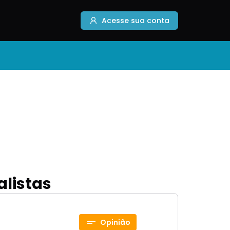
Acesse sua conta
alistas
Opinião