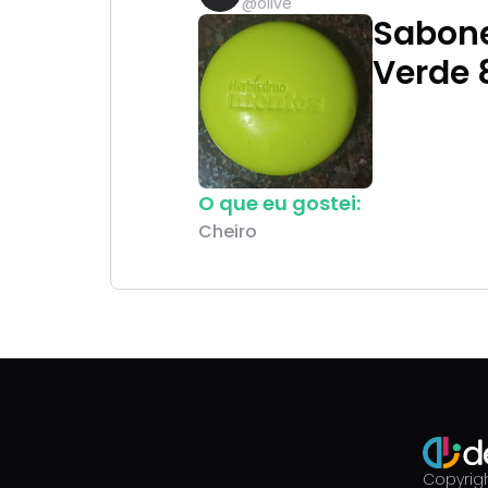
@
olive
Sabone
Verde 
O que eu gostei:
Cheiro
Copyrigh