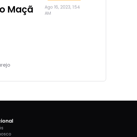
mo Maçã
Ago 16, 2023, 1:54
AM
arejo
cional
ós
nosco