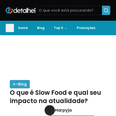
Home
Blog
Top 5
Promoções
Blog
O que é Slow Food e qual seu
impacto na atualidade?
U
Harpyja