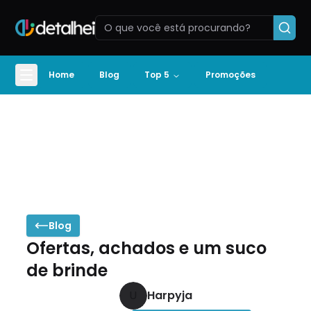
Home
Blog
Top 5
Promoções
Blog
Ofertas, achados e um suco
de brinde
U
Harpyja