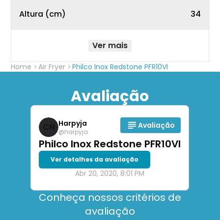
Altura (cm)
34
Ver mais
Home
Air Fryer
Philco Inox Redstone PFR10VI
Avaliação
Harpyja
Avaliação
CN
@
harpyja
Philco Inox Redstone PFR10VI
Ver detalhes da avaliação
Abr 20, 2020, 8:01 PM
Conheça nossos critérios de
avaliação